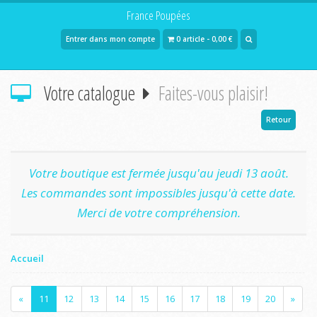
France Poupées
Entrer dans mon compte
0 article - 0,00 €
Votre catalogue
Faites-vous plaisir!
Retour
Votre boutique est fermée jusqu'au jeudi 13 août.
Les commandes sont impossibles jusqu'à cette date.
Merci de votre compréhension.
Accueil
«
11
12
13
14
15
16
17
18
19
20
»