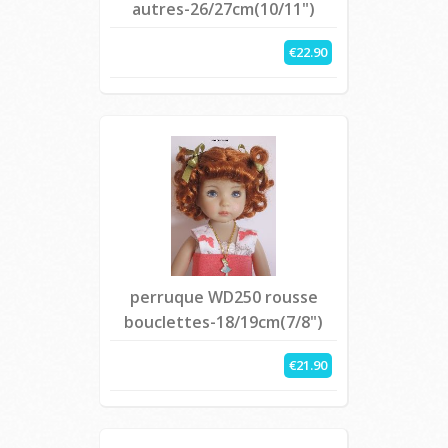
autres-26/27cm(10/11")
€22.90
perruque WD250 rousse
bouclettes-18/19cm(7/8")
€21.90