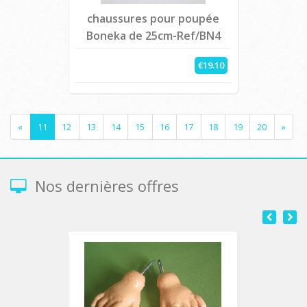
chaussures pour poupée
Boneka de 25cm-Ref/BN4
€19.10
«
11
12
13
14
15
16
17
18
19
20
»
Nos dernières offres