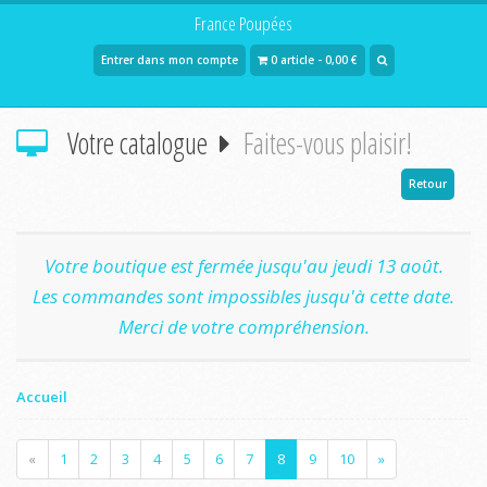
France Poupées
Entrer dans mon compte
0 article - 0,00 €
Votre catalogue
Faites-vous plaisir!
Retour
Votre boutique est fermée jusqu'au jeudi 13 août.
Les commandes sont impossibles jusqu'à cette date.
Merci de votre compréhension.
Accueil
«
1
2
3
4
5
6
7
8
9
10
»