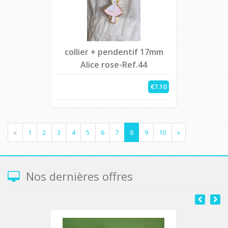
collier + pendentif 17mm
Alice rose-Ref.44
€7.10
«
1
2
3
4
5
6
7
8
9
10
»
Nos dernières offres