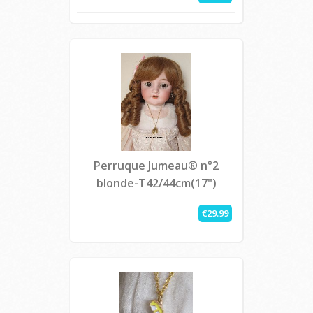
Perruque Jumeau® n°2
blonde-T42/44cm(17")
€29.99