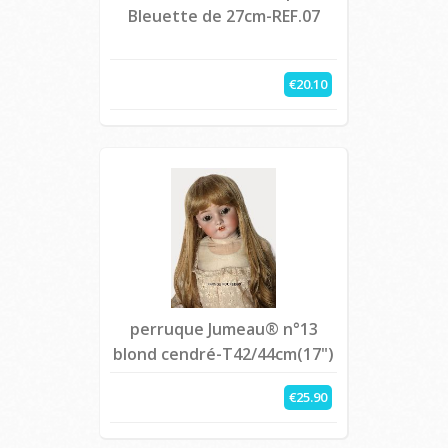
Bleuette de 27cm-REF.07
€20.10
perruque Jumeau® n°13
blond cendré-T42/44cm(17")
€25.90