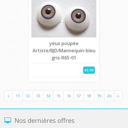
yeux poupée
Artiste/BJD/Mannequin-bleu
gris-R65-01
€5.90
«
11
12
13
14
15
16
17
18
19
20
»
Nos dernières offres