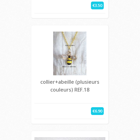
€3.50
collier+abeille (plusieurs
couleurs) REF.18
€6.90