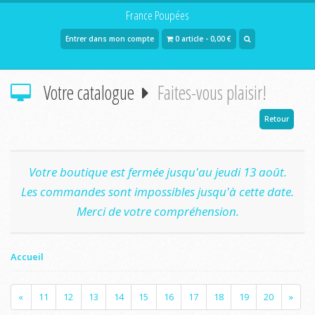
France Poupées
Entrer dans mon compte
0 article - 0,00 €
Votre catalogue
Faites-vous plaisir!
Retour
Votre boutique est fermée jusqu'au jeudi 13 août.
Les commandes sont impossibles jusqu'à cette date.
Merci de votre compréhension.
Accueil
«
11
12
13
14
15
16
17
18
19
20
»