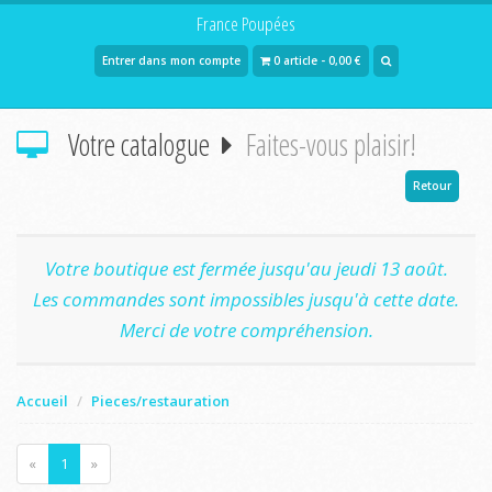
France Poupées
Entrer dans mon compte
0 article - 0,00 €
Votre catalogue
Faites-vous plaisir!
Retour
Votre boutique est fermée jusqu'au jeudi 13 août.
Les commandes sont impossibles jusqu'à cette date.
Merci de votre compréhension.
Accueil
Pieces/restauration
«
1
»