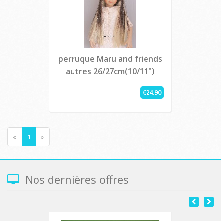
perruque Maru and friends
autres 26/27cm(10/11")
€24.90
«
1
»
Nos dernières offres