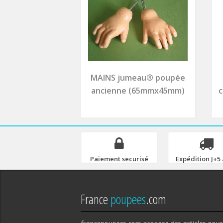
MAINS jumeau® poupée
ancienne (65mmx45mm)
c
Paiement securisé
Expédition J+5 
France
poupees
.com