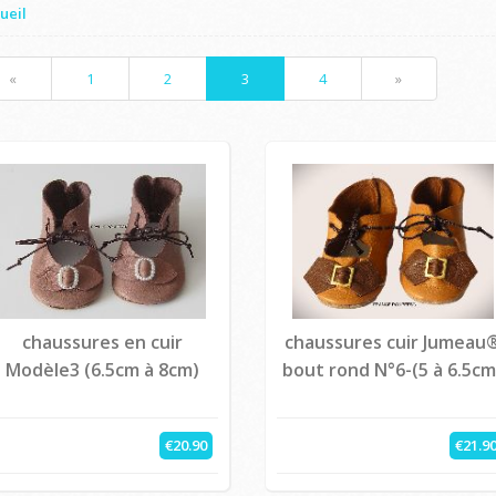
ueil
«
1
2
3
4
»
chaussures en cuir
chaussures cuir Jumeau
Modèle3 (6.5cm à 8cm)
bout rond N°6-(5 à 6.5cm
€20.90
€21.9