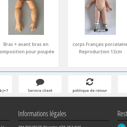
Bras + avant bras en
corps Français porcelain
omposition pour poupée
Reproduction 12cm
à J+7
Service client
politique de retour
Informations légales
Res