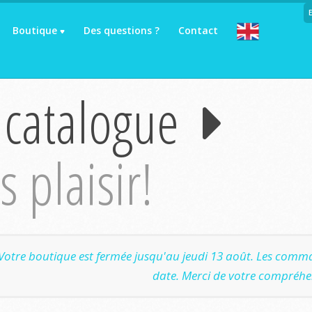
Boutique
Des questions ?
Contact
 catalogue
 plaisir!
Votre boutique est fermée jusqu'au jeudi 13 août. Les comma
date. Merci de votre compréhe