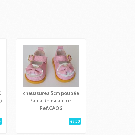
®
chaussures 5cm poupée
)
Paola Reina autre-
Ref.CAO6
0
€7.50