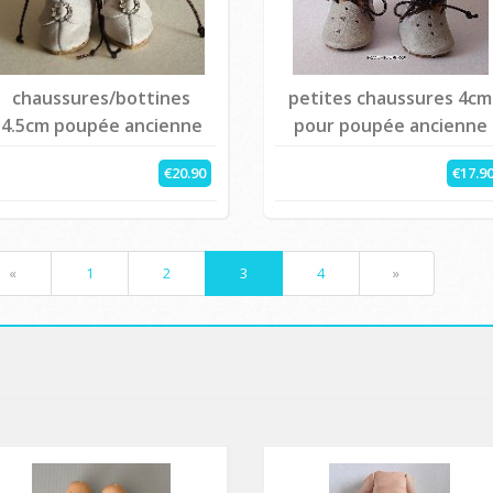
chaussures/bottines
petites chaussures 4cm
4.5cm poupée ancienne
pour poupée ancienne
€20.90
€17.9
«
1
2
3
4
»