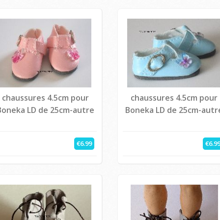
chaussures 4.5cm pour
chaussures 4.5cm pour
Boneka LD de 25cm-autre
Boneka LD de 25cm-autr
€6.99
€6.9