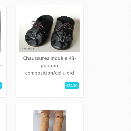
Chaussures modèle 4B-
e
poupon
composition/celluloïd
9
€22.90