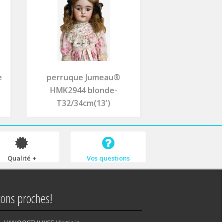
e
perruque Jumeau®
HMK2944 blonde-
T32/34cm(13')
Qualité +
Vos questions
tons proches!