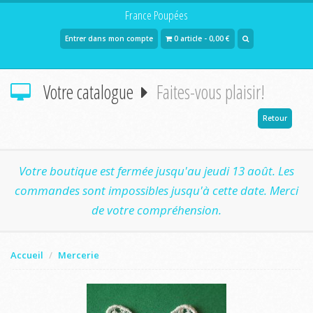
France Poupées
Entrer dans mon compte
0 article - 0,00 €
Votre catalogue
Faites-vous plaisir!
Retour
Votre boutique est fermée jusqu'au jeudi 13 août. Les
commandes sont impossibles jusqu'à cette date. Merci
de votre compréhension.
Accueil
Mercerie