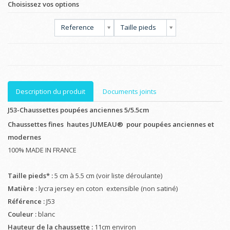
Choisissez vos options
Reference
Taille pieds
Description du produit
Documents joints
J53-Chaussettes poupées anciennes 5/5.5cm
Chaussettes fines hautes JUMEAU®
pour poupées anciennes et
modernes
100% MADE IN FRANCE
Taille pieds* :
5 cm à 5.5 cm (voir liste déroulante)
Matière :
lycra jersey en coton extensible (non satiné)
Référence :
J53
Couleur :
blanc
Hauteur de la chaussette :
11cm environ