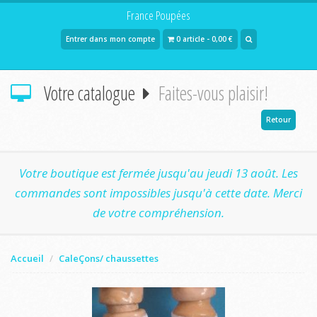
France Poupées
Entrer dans mon compte
0 article - 0,00 €
Votre catalogue
Faites-vous plaisir!
Retour
Votre boutique est fermée jusqu'au jeudi 13 août. Les
commandes sont impossibles jusqu'à cette date. Merci
de votre compréhension.
Accueil
CaleÇons/ chaussettes