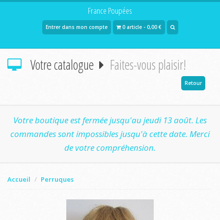
France Poupées
Entrer dans mon compte
0 article - 0,00 €
Votre catalogue
Faites-vous plaisir!
Retour
Votre boutique est fermée jusqu'au jeudi 13 août. Les
commandes sont impossibles jusqu'à cette date. Merci
de votre compréhension.
Accueil
Perruques