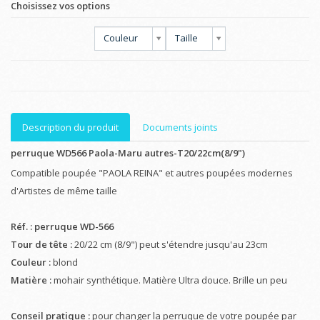
Choisissez vos options
Couleur
Taille
Description du produit
Documents joints
perruque WD566 Paola-Maru autres-T20/22cm(8/9")
Compatible poupée "PAOLA REINA" et autres poupées modernes
d'Artistes de même taille
Réf. : perruque WD-566
Tour de tête :
20/22 cm (8/9") peut s'étendre jusqu'au 23cm
Couleur :
blond
Matière :
mohair synthétique. Matière Ultra douce. Brille un peu
Conseil pratique :
pour changer la perruque de votre poupée par