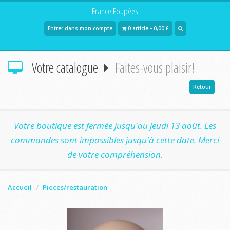
France Poupées
Entrer dans mon compte
0 article - 0,00 €
Votre catalogue
Faites-vous plaisir!
Retour
Votre boutique est fermée jusqu'au jeudi 13 août. Les
commandes sont impossibles jusqu'à cette date. Merci
de votre compréhension.
Accueil
Pieces/restauration