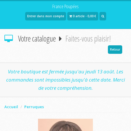
France Poupées
Entrer dans mon compte
0 article - 0,00 €
Votre catalogue
Faites-vous plaisir!
Retour
Votre boutique est fermée jusqu'au jeudi 13 août. Les
commandes sont impossibles jusqu'à cette date. Merci
de votre compréhension.
Accueil
Perruques