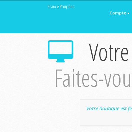
France Poupées
Compte
Votre
Faites-vous
Votre boutique est f