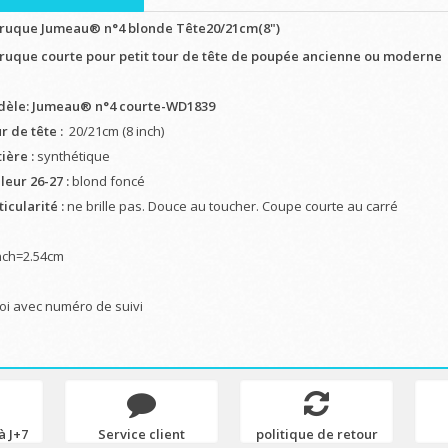
ruque Jumeau® n°4 blonde Tête20/21cm(8")
ruque courte pour petit tour de tête de poupée ancienne ou moderne
èle: Jumeau® n°4 courte-WD1839
r de tête :
20/21cm (8 inch)
ière :
synthétique
leur 26-27 :
blond foncé
icularité :
ne brille pas. Douce au toucher. Coupe courte au carré
nch=2.54cm
oi avec numéro de suivi
à J+7
Service client
politique de retour