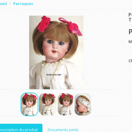
ueil
Perruques
P
T
P
M
C
escription du produit
Documents joints