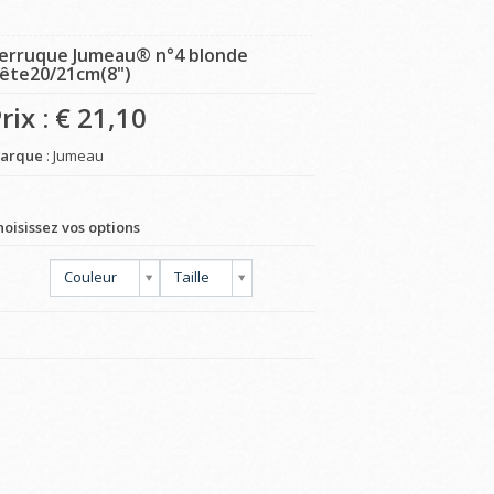
erruque Jumeau® n°4 blonde
ête20/21cm(8")
rix : €
21,10
arque
: Jumeau
hoisissez vos options
Couleur
Taille