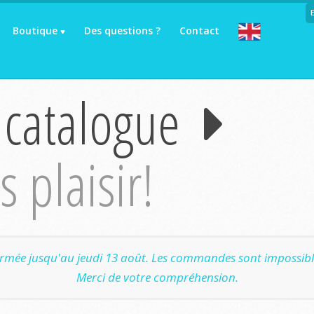
Boutique
Des questions ?
Contact
 catalogue
 plaisir!
ermée jusqu'au jeudi 13 août. Les commandes sont impossible
Merci de votre compréhension.