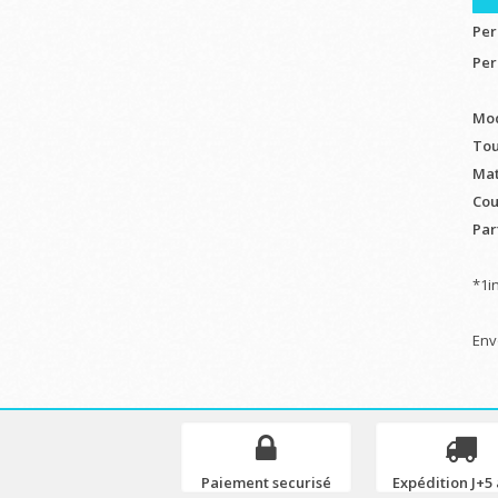
Per
Per
Mod
Tou
Mat
Cou
Part
*1i
Env
Paiement securisé
Expédition J+5 