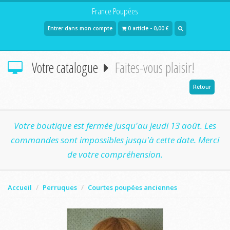
France Poupées
Entrer dans mon compte
0 article - 0,00 €
Votre catalogue
Faites-vous plaisir!
Retour
Votre boutique est fermée jusqu'au jeudi 13 août. Les
commandes sont impossibles jusqu'à cette date. Merci
de votre compréhension.
Accueil
Perruques
Courtes poupées anciennes