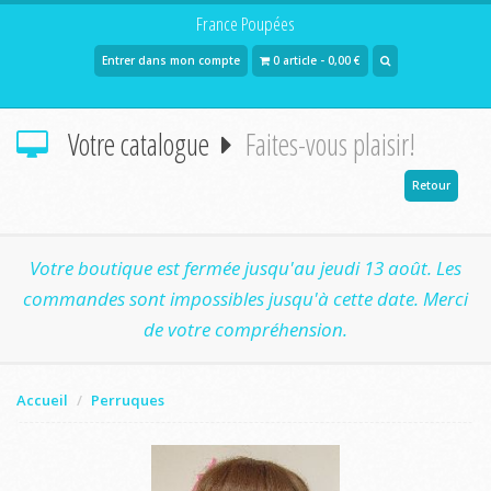
France Poupées
Entrer dans mon compte
0 article - 0,00 €
Votre catalogue
Faites-vous plaisir!
Retour
Votre boutique est fermée jusqu'au jeudi 13 août. Les
commandes sont impossibles jusqu'à cette date. Merci
de votre compréhension.
Accueil
Perruques