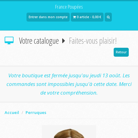
France Poupées
Entrer dans mon compte
0 article - 0,00 €
Votre catalogue
Faites-vous plaisir!
Retour
Votre boutique est fermée jusqu'au jeudi 13 août. Les
commandes sont impossibles jusqu'à cette date. Merci
de votre compréhension.
Accueil
Perruques