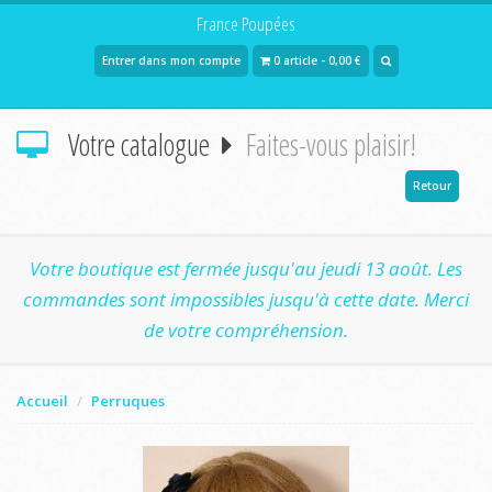
France Poupées
Entrer dans mon compte
0 article - 0,00 €
Votre catalogue
Faites-vous plaisir!
Retour
Votre boutique est fermée jusqu'au jeudi 13 août. Les
commandes sont impossibles jusqu'à cette date. Merci
de votre compréhension.
Accueil
Perruques