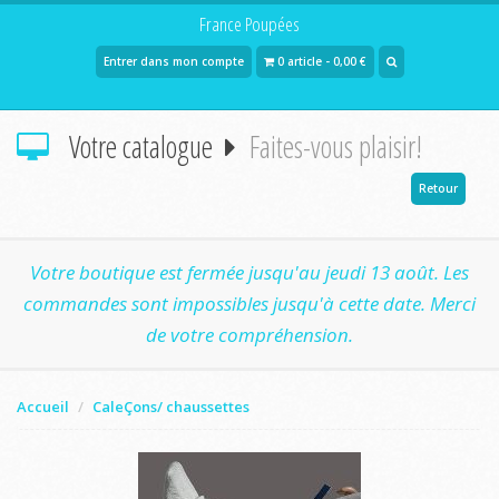
France Poupées
Entrer dans mon compte
0 article - 0,00 €
Votre catalogue
Faites-vous plaisir!
Retour
Votre boutique est fermée jusqu'au jeudi 13 août. Les
commandes sont impossibles jusqu'à cette date. Merci
de votre compréhension.
Accueil
CaleÇons/ chaussettes