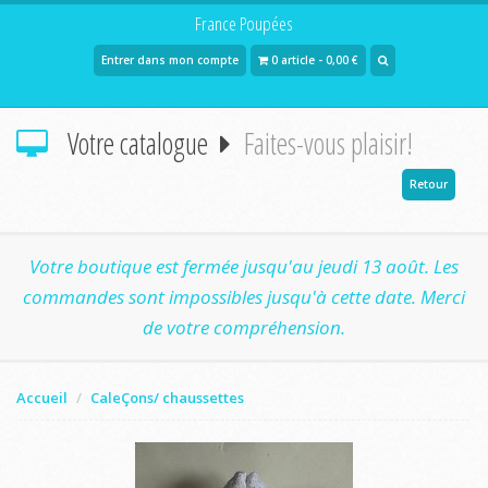
France Poupées
Entrer dans mon compte
0 article - 0,00 €
Votre catalogue
Faites-vous plaisir!
Retour
Votre boutique est fermée jusqu'au jeudi 13 août. Les
commandes sont impossibles jusqu'à cette date. Merci
de votre compréhension.
Accueil
CaleÇons/ chaussettes