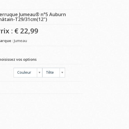
erruque Jumeau® n°5 Auburn
hâtain-T29/31cm(12")
rix : €
22,99
arque
: Jumeau
hoisissez vos options
Couleur
Tête