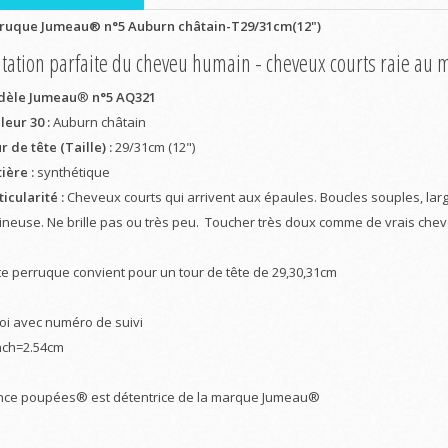
ruque Jumeau® n°5 Auburn châtain-T29/31cm(12")
tation parfaite du cheveu humain - cheveux courts raie au m
èle Jumeau
®
n°5 AQ321
leur 30 :
Auburn châtain
 de tête (Taille) :
29/31cm (12")
ière :
synthétique
icularité :
Cheveux courts qui arrivent aux épaules. Boucles souples, larg
ineuse. Ne brille pas ou très peu. Toucher très doux comme de vrais che
te perruque convient pour un tour de tête de 29,30,31cm
oi avec numéro de suivi
nch=2.54cm
nce poupées® est détentrice de la marque Jumeau®