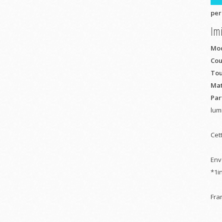
per
Imi
Mod
Cou
Tour
Mat
Part
lum
Cet
Env
*1i
Fra