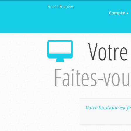
France Poupées
Compte
Votre
Faites-vous
Votre boutique est f