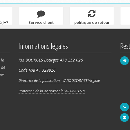
à J+7
Service client
politique de retour
Informations légales
Res
 la
RM BOURGES Bourges 478 252 026
de
Code NAFA : 3299ZC
FRA
ées
58 
Directrice de la publication : VANOOSTHUYSE Virginie
Rég
Protection de la vie privée : loi du 06/01/78
180