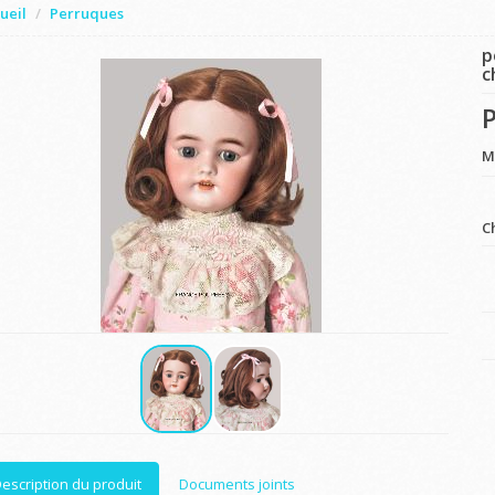
ueil
Perruques
p
c
P
M
C
escription du produit
Documents joints