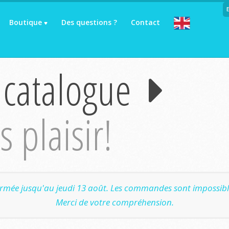
Boutique
Des questions ?
Contact
 catalogue
 plaisir!
ermée jusqu'au jeudi 13 août. Les commandes sont impossible
Merci de votre compréhension.