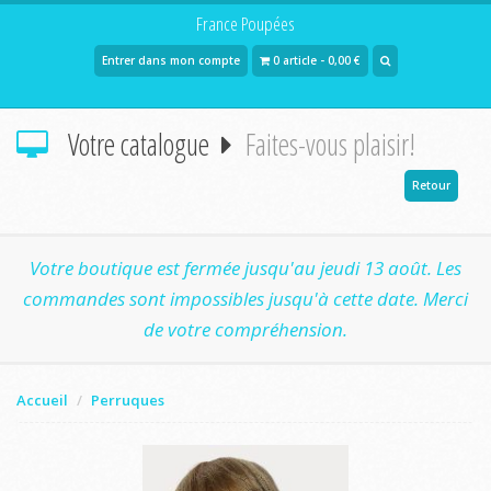
France Poupées
Entrer dans mon compte
0 article - 0,00 €
Votre catalogue
Faites-vous plaisir!
Retour
Votre boutique est fermée jusqu'au jeudi 13 août. Les
commandes sont impossibles jusqu'à cette date. Merci
de votre compréhension.
Accueil
Perruques