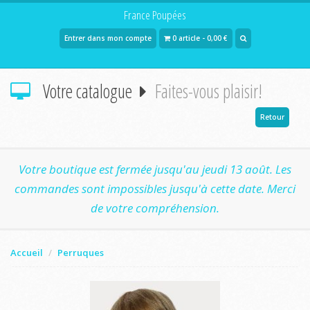
France Poupées
Entrer dans mon compte
0 article - 0,00 €
Votre catalogue
Faites-vous plaisir!
Retour
Votre boutique est fermée jusqu'au jeudi 13 août. Les
commandes sont impossibles jusqu'à cette date. Merci
de votre compréhension.
Accueil
Perruques