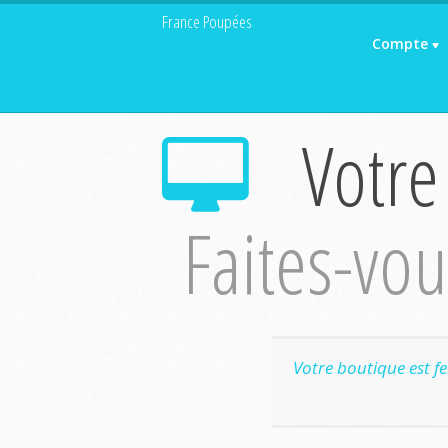
France Poupées
Compte
Votre
Faites-vous
Votre boutique est f