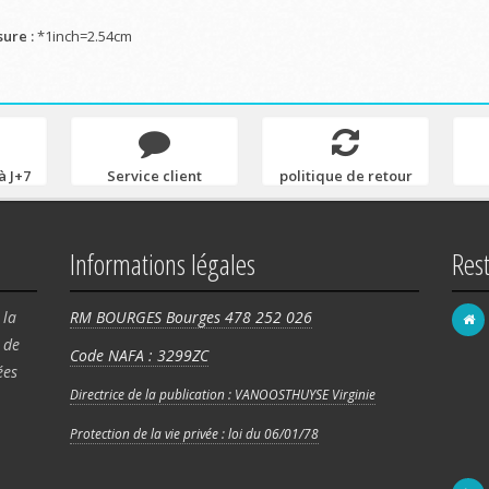
ure :
*1inch=2.54cm
à J+7
Service client
politique de retour
Informations légales
Res
 la
RM BOURGES Bourges 478 252 026
de
Code NAFA : 3299ZC
FRA
ées
58 
Directrice de la publication : VANOOSTHUYSE Virginie
Rég
Protection de la vie privée : loi du 06/01/78
180