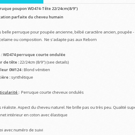
ruque poupon WD474-Tête 22/24cm(8/9")
tation parfaite du cheveu humain
s belle perruque pour poupée ancienne, bébé caractère ancien, poupée
celaine ou composition. Ne s'adapte pas aux Reborn
. : WD474 perruque courte ondulée
r de tête :
22/24cm (8/9") (see details)
leur 0W124 :
Blond vénitien
ière :
synthétique
ticularité
:
Perruque courte cheveux ondulés
 réaliste. Aspect du cheveu naturel. Ne brille pas ou très peu. Qualité supé
net intérieur en coton avec élastique
oi avec numéro de suivi