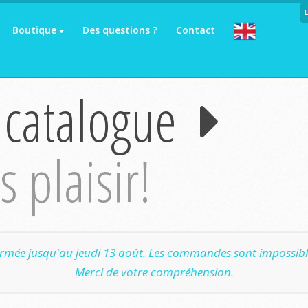
Boutique
Des questions ?
Contact
 catalogue
 plaisir!
ermée jusqu'au jeudi 13 août. Les commandes sont impossible
Merci de votre compréhension.