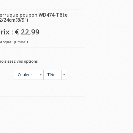
erruque poupon WD474-Tête
2/24cm(8/9")
rix : €
22,99
arque
: Jumeau
hoisissez vos options
Couleur
Tête