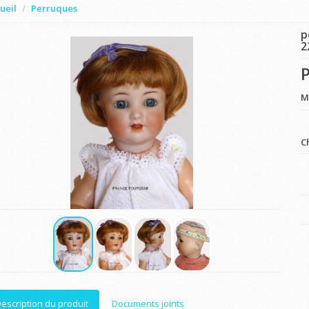
ueil
Perruques
p
2
P
M
C
escription du produit
Documents joints