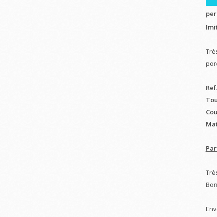
per
Imi
Trè
por
Ref
Tou
Cou
Mat
Par
Très
Bon
Env