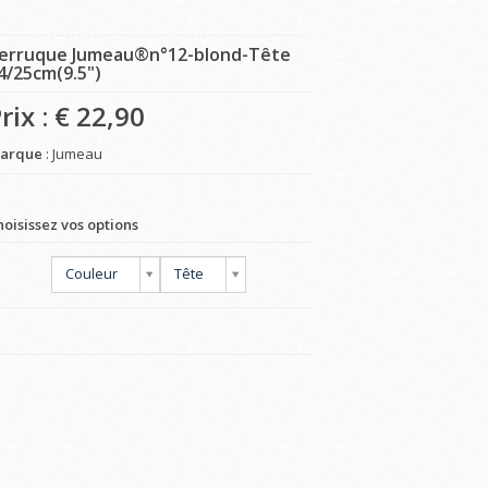
erruque Jumeau®n°12-blond-Tête
4/25cm(9.5")
rix : €
22,90
arque
: Jumeau
hoisissez vos options
Couleur
Tête