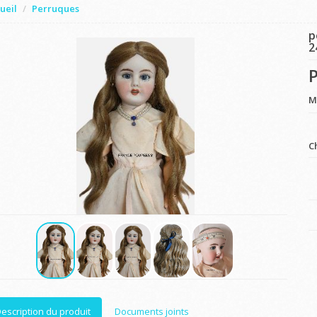
ueil
Perruques
p
2
P
M
C
escription du produit
Documents joints