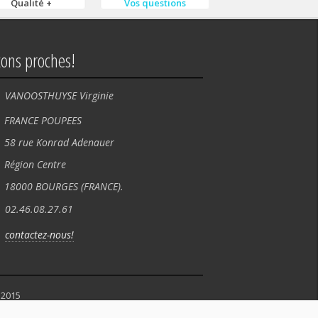
Qualité +
Vos questions
tons proches!
VANOOSTHUYSE Virginie
NCE POUPEES
rue Konrad Adenauer
ion Centre
00 BOURGES (FRANCE).
02.46.08.27.61
contactez-nous!
 2015