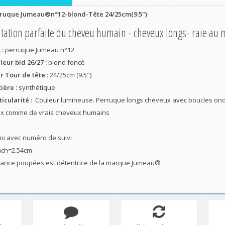
ruque Jumeau®n°12-blond-Tête 24/25cm(9.5")
tation parfaite du cheveu humain - cheveux longs- raie au 
 :
perruque Jumeau n°12
leur bld 26/27 :
blond foncé
r Tour de tête :
24/25cm (9.5")
ière :
synthétique
ticularité :
Couleur lumineuse. Perruque longs cheveux avec boucles ondu
x comme de vrais cheveux humains
oi avec numéro de suivi
nch=2.54cm
ance poupées est détentrice de la marque Jumeau®