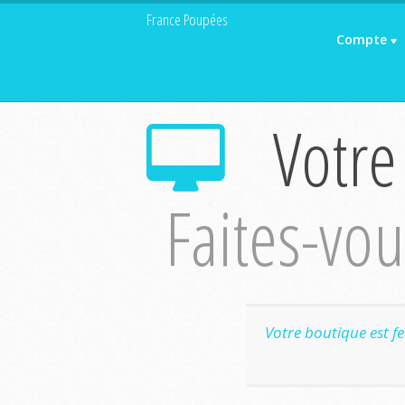
France Poupées
Compte
Votre
Faites-vous
Votre boutique est f