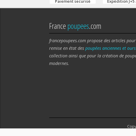
Paiement securisé
Expédition J+5 
France
poupees
.com
francepoupees.com propose des articles pour
remise en état des
poupées anciennes et ours
collection ainsi que pour la création de poup
modernes.
Copy