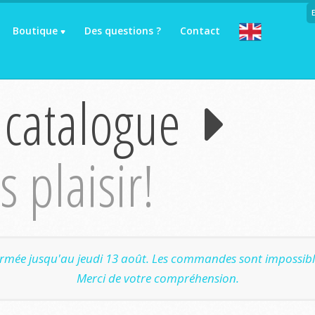
Boutique
Des questions ?
Contact
 catalogue
 plaisir!
ermée jusqu'au jeudi 13 août. Les commandes sont impossible
Merci de votre compréhension.