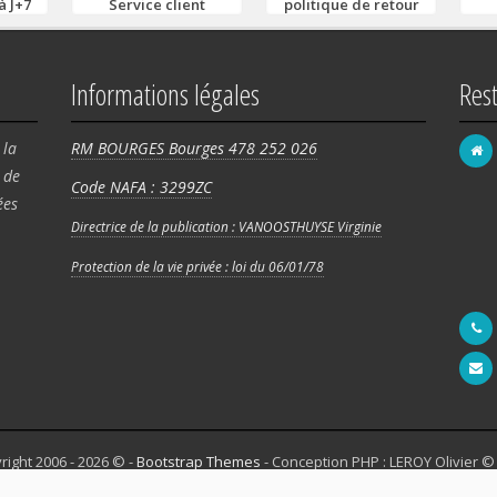
à J+7
Service client
politique de retour
Informations légales
Res
 la
RM BOURGES Bourges 478 252 026
de
Code NAFA : 3299ZC
FRA
ées
58 
Directrice de la publication : VANOOSTHUYSE Virginie
Rég
Protection de la vie privée : loi du 06/01/78
180
right 2006 - 2026 © -
Bootstrap Themes
- Conception PHP : LEROY Olivier ©