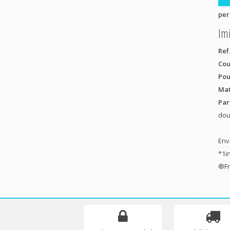
per
Imi
Ref.
Cou
Pou
Mat
Par
dou
Env
*1i
®Fr