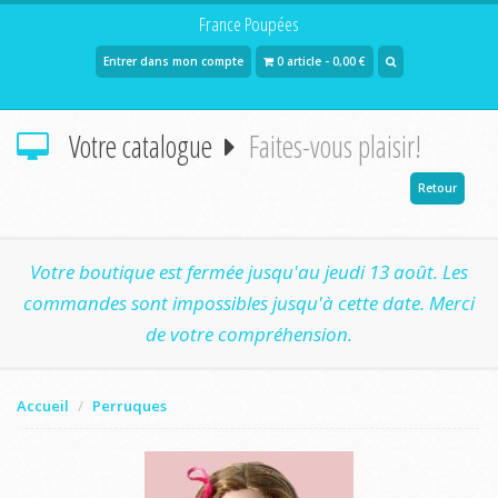
France Poupées
Entrer dans mon compte
0 article - 0,00 €
Votre catalogue
Faites-vous plaisir!
Retour
Votre boutique est fermée jusqu'au jeudi 13 août. Les
commandes sont impossibles jusqu'à cette date. Merci
de votre compréhension.
Accueil
Perruques