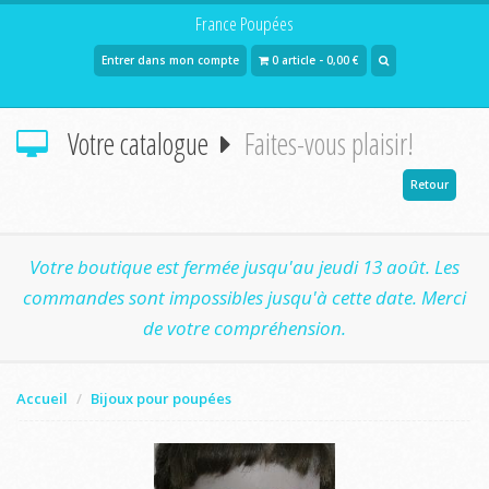
France Poupées
Entrer dans mon compte
0 article - 0,00 €
Votre catalogue
Faites-vous plaisir!
Retour
Votre boutique est fermée jusqu'au jeudi 13 août. Les
commandes sont impossibles jusqu'à cette date. Merci
de votre compréhension.
Accueil
Bijoux pour poupées