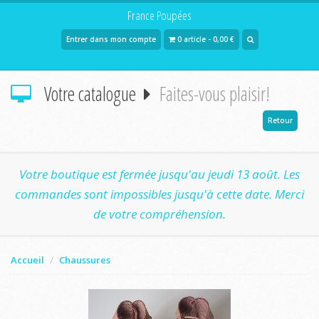
France Poupées
Entrer dans mon compte
0 article - 0,00 €
Votre catalogue
Faites-vous plaisir!
Retour
Votre boutique est fermée jusqu'au jeudi 13 août. Les
commandes sont impossibles jusqu'à cette date. Merci
de votre compréhension.
Accueil
Chaussures