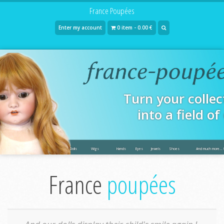
France Poupées
Enter my account
0 item - 0.00 €
Turn your collec
into a field o
Dolls
Wigs
Hands
Eyes
Jewels
Shoes
And much more... !
France
poupées