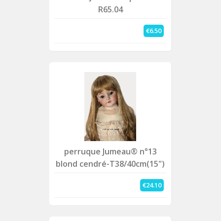
R65.04
€6.50
perruque Jumeau® n°13
blond cendré-T38/40cm(15")
€24.10