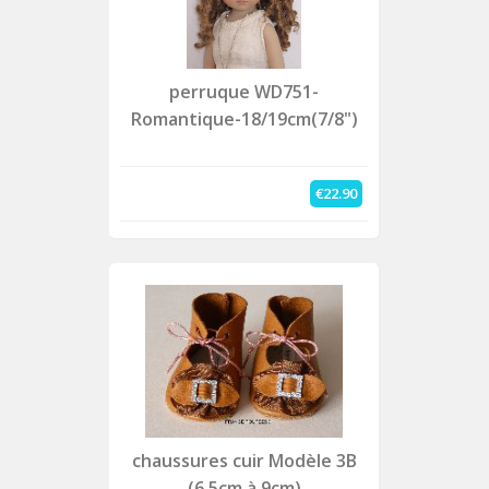
perruque WD751-
Romantique-18/19cm(7/8")
€22.90
chaussures cuir Modèle 3B
(6.5cm à 9cm)