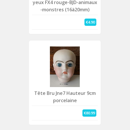
yeux FX4 rouge-BJD-animaux
-monstres (16à20mm)
€4.90
Tête Bru Jne7 Hauteur 9cm
porcelaine
€80.99