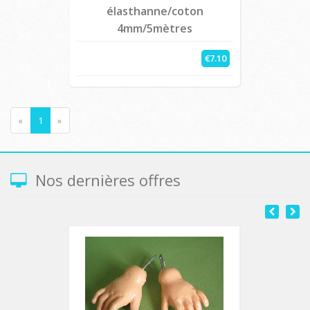
élasthanne/coton
4mm/5mètres
€7.10
«
1
»
Nos dernières offres