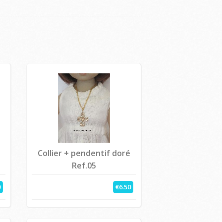
Collier + pendentif doré
Ref.05
0
€6.50