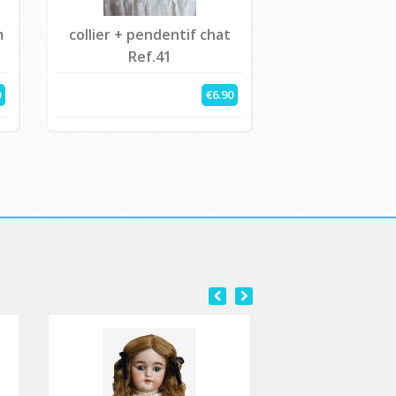
m
collier + pendentif chat
Ref.41
0
€6.90