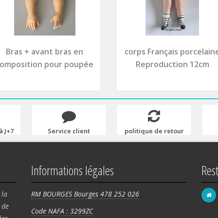
Bras + avant bras en
corps Français porcelain
omposition pour poupée
Reproduction 12cm
à J+7
Service client
politique de retour
Informations légales
Res
 la
RM BOURGES Bourges 478 252 026
de
Code NAFA : 3299ZC
FRA