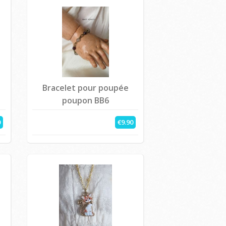
Bracelet pour poupée
poupon BB6
0
€9.90