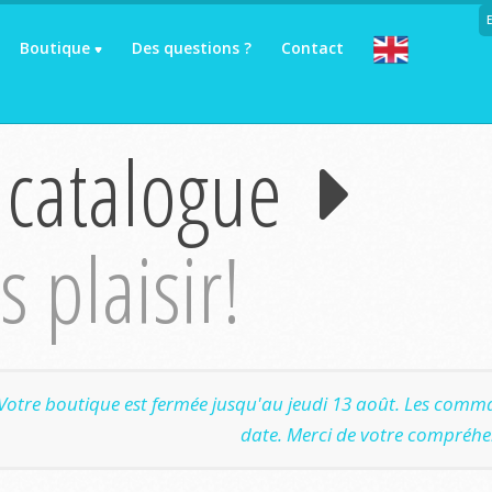
Boutique
Des questions ?
Contact
 catalogue
 plaisir!
Votre boutique est fermée jusqu'au jeudi 13 août. Les comma
date. Merci de votre compréhe