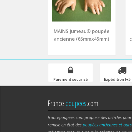
MAINS jumeau® poupée
ancienne (65mmx45mm)
c
Paiement securisé
Expédition J+5 
France
poupees
.com
francepoupees.com propose des articles pour
remise en état des
poupées anciennes et ours