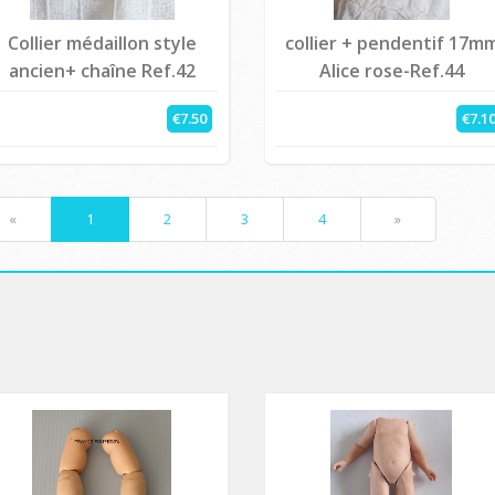
Collier médaillon style
collier + pendentif 17m
ancien+ chaîne Ref.42
Alice rose-Ref.44
€7.50
€7.1
«
1
2
3
4
»