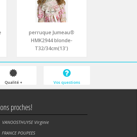
e
perruque Jumeau®
HMK2944 blonde-
T32/34cm(13')
Qualité +
Vos questions
tons proches!
VANOOSTHUYSE Virginie
NCE POUPEES