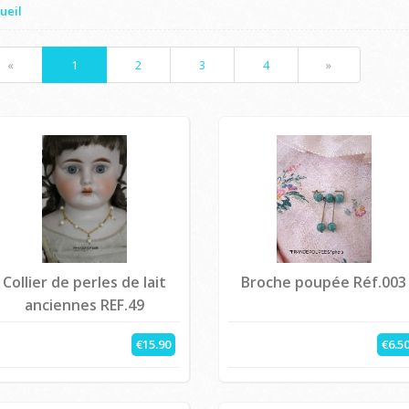
ueil
«
1
2
3
4
»
Collier de perles de lait
Broche poupée Réf.003
anciennes REF.49
€15.90
€6.5