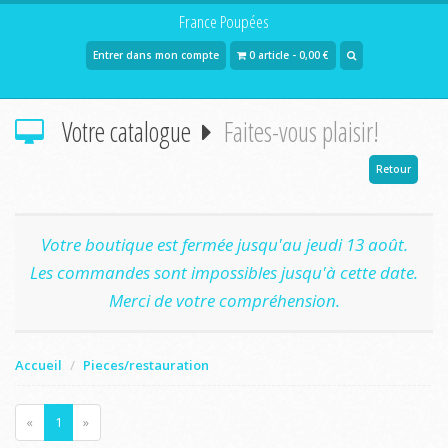
France Poupées
Entrer dans mon compte
0 article - 0,00 €
Votre catalogue
Faites-vous plaisir!
Retour
Votre boutique est fermée jusqu'au jeudi 13 août.
Les commandes sont impossibles jusqu'à cette date.
Merci de votre compréhension.
Accueil
Pieces/restauration
«
1
»