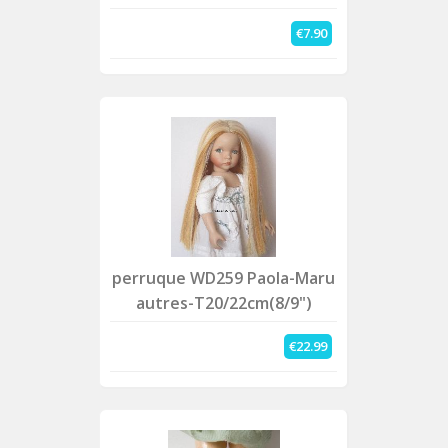
€7.90
perruque WD259 Paola-Maru
autres-T20/22cm(8/9")
€22.99