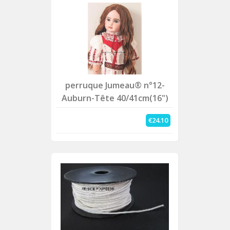
perruque Jumeau® n°12-
Auburn-Tête 40/41cm(16")
€24.10