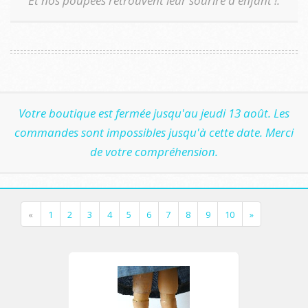
Et nos poupées retrouvent leur sourire d'enfant !.
Votre boutique est fermée jusqu'au jeudi 13 août. Les
commandes sont impossibles jusqu'à cette date. Merci
de votre compréhension.
«
1
2
3
4
5
6
7
8
9
10
»