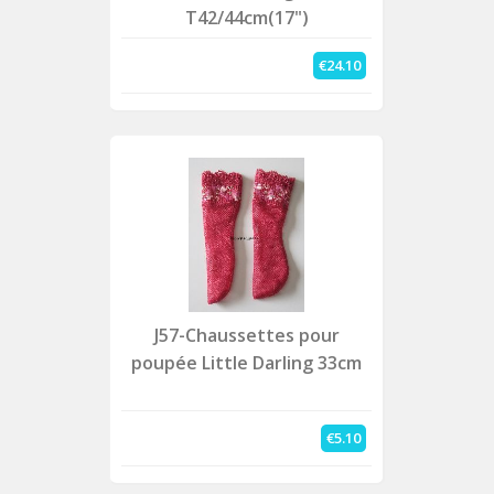
T42/44cm(17")
€24.10
J57-Chaussettes pour
poupée Little Darling 33cm
€5.10