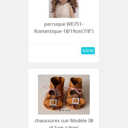
perruque WD751-
Romantique-18/19cm(7/8")
€22.90
chaussures cuir Modèle 3B
(6.5cm à 9cm)