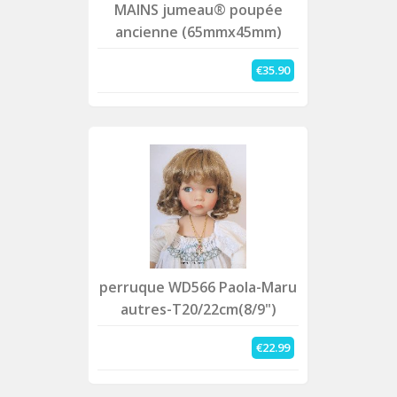
MAINS jumeau® poupée
ancienne (65mmx45mm)
€35.90
perruque WD566 Paola-Maru
autres-T20/22cm(8/9")
€22.99