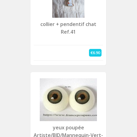
collier + pendentif chat
Ref.41
€6.90
yeux poupée
Artiste/BJD/Mannequin-Vert-