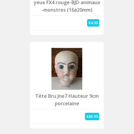
yeux FX4 rouge-BJD-animaux
-monstres (16à20mm)
€4.90
Tête Bru Jne7 Hauteur 9cm
porcelaine
€80.99