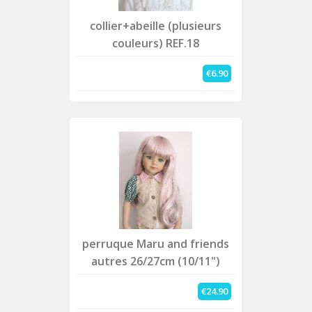
collier+abeille (plusieurs
couleurs) REF.18
€6.90
perruque Maru and friends
autres 26/27cm (10/11")
€24.90