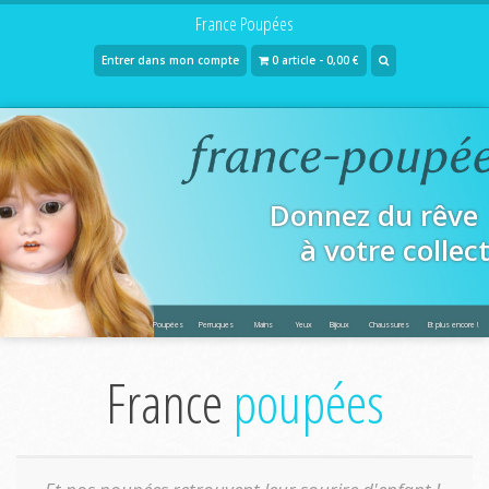
France Poupées
Entrer dans mon compte
0 article - 0,00 €
Donnez du rêve
à votre collec
Poupées
Perruques
Mains
Yeux
Bijoux
Chaussures
Et plus encore !
France
poupées