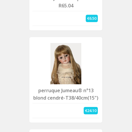
R65.04
€6.50
perruque Jumeau® n°13
blond cendré-T38/40cm(15")
€24.10