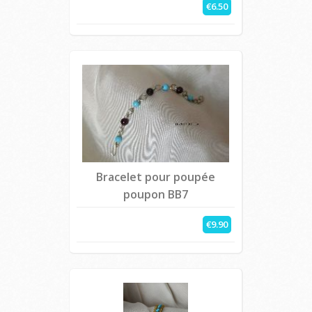
€6.50
Bracelet pour poupée
poupon BB7
€9.90