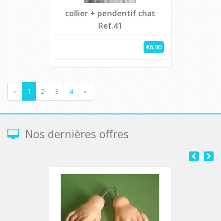
collier + pendentif chat
Ref.41
€6.90
«
1
2
3
4
»
Nos dernières offres