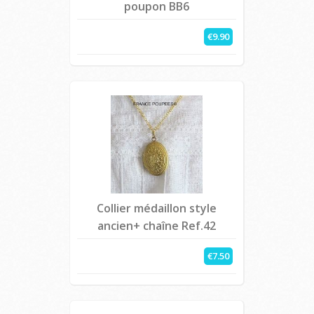
poupon BB6
€9.90
Collier médaillon style
ancien+ chaîne Ref.42
€7.50