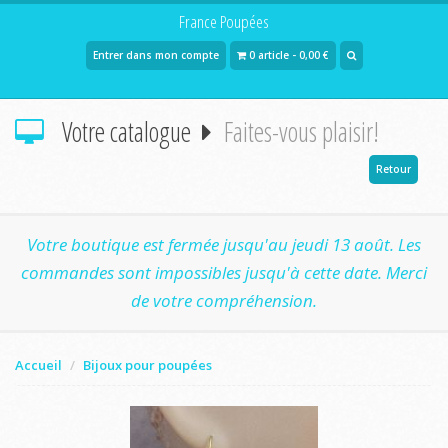
France Poupées
Entrer dans mon compte
0 article - 0,00 €
Votre catalogue
Faites-vous plaisir!
Retour
Votre boutique est fermée jusqu'au jeudi 13 août. Les
commandes sont impossibles jusqu'à cette date. Merci
de votre compréhension.
Accueil
Bijoux pour poupées