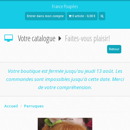
France Poupées
Entrer dans mon compte
0 article - 0,00 €
Votre catalogue
Faites-vous plaisir!
Retour
Votre boutique est fermée jusqu'au jeudi 13 août. Les
commandes sont impossibles jusqu'à cette date. Merci
de votre compréhension.
Accueil
Perruques