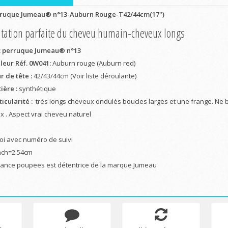
ruque Jumeau® n°13-Auburn Rouge-T42/44cm(17")
itation parfaite du cheveu humain-cheveux longs
: perruque Jumeau® n°13
leur Réf. 0W041:
Auburn rouge (Auburn red)
r de tête :
42/43/44cm (Voir liste déroulante)
ière :
synthétique
ticularité :
très longs cheveux ondulés boucles larges et une frange. Ne br
x . Aspect vrai cheveu naturel
oi avec numéro de suivi
nch=2.54cm
ance poupees est détentrice de la marque Jumeau