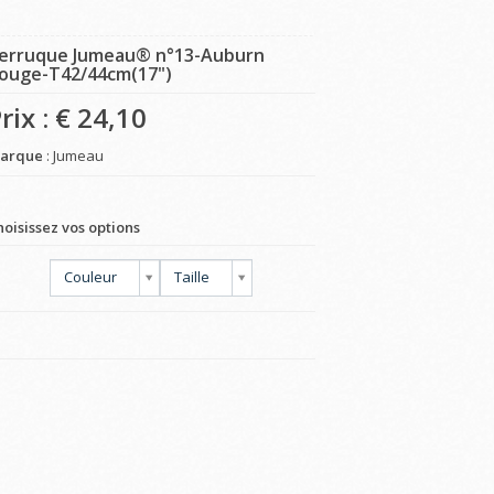
erruque Jumeau® n°13-Auburn
ouge-T42/44cm(17")
rix : €
24,10
arque
: Jumeau
hoisissez vos options
Couleur
Taille