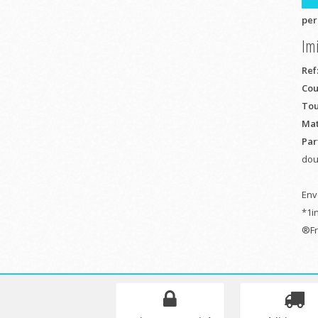
per
Im
Ref
Cou
Tou
Mat
Par
dou
Env
*1i
®Fr