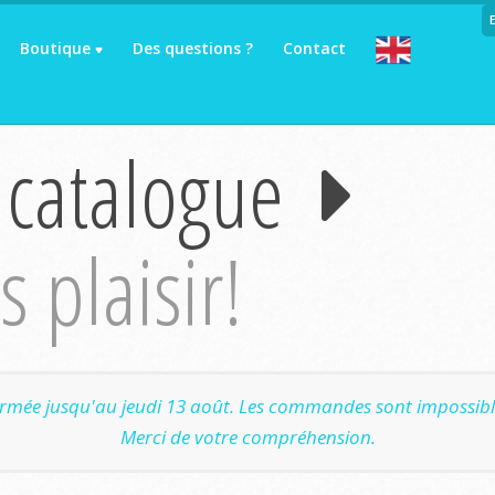
Boutique
Des questions ?
Contact
 catalogue
 plaisir!
ermée jusqu'au jeudi 13 août. Les commandes sont impossible
Merci de votre compréhension.