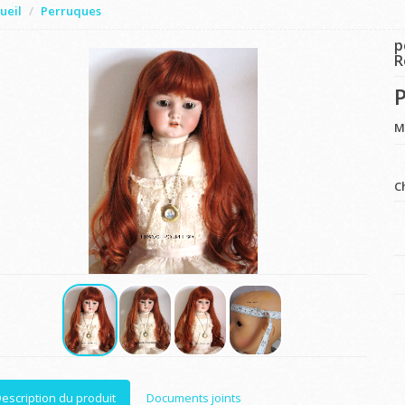
ueil
Perruques
p
R
P
M
C
escription du produit
Documents joints