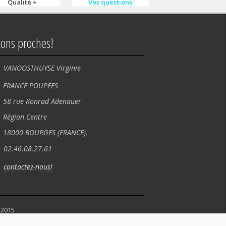
Qualité +
Vos questions
tons proches!
VANOOSTHUYSE Virginie
NCE POUPEES
rue Konrad Adenauer
ion Centre
00 BOURGES (FRANCE).
02.46.08.27.61
contactez-nous!
 2015