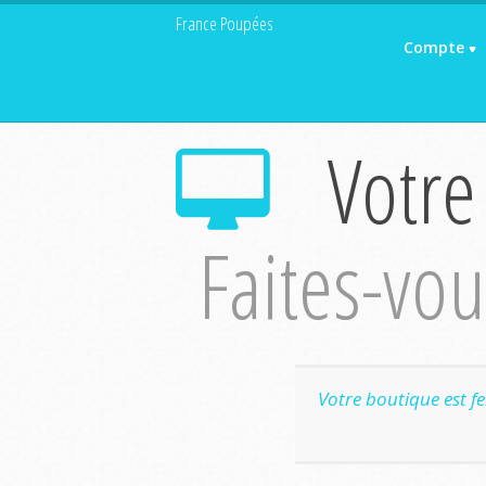
France Poupées
Compte
Votre
Faites-vous
Votre boutique est f