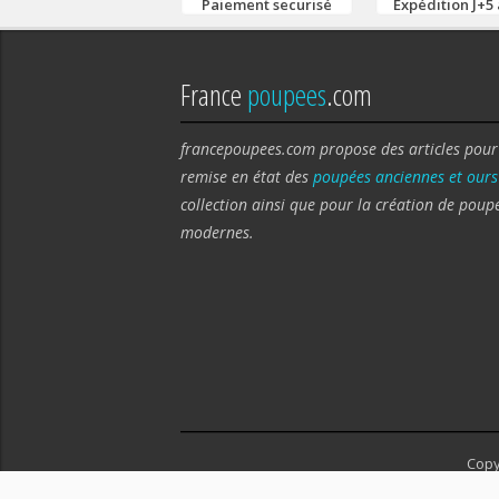
Paiement securisé
Expédition J+5 
France
poupees
.com
francepoupees.com propose des articles pour
remise en état des
poupées anciennes et ours
collection ainsi que pour la création de poup
modernes.
Copy