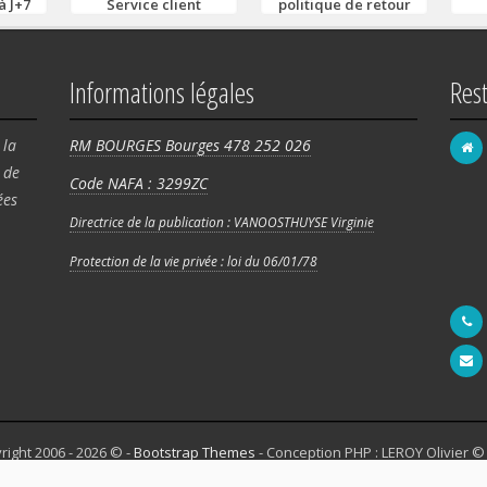
à J+7
Service client
politique de retour
Informations légales
Res
 la
RM BOURGES Bourges 478 252 026
de
Code NAFA : 3299ZC
FRA
ées
58 
Directrice de la publication : VANOOSTHUYSE Virginie
Rég
Protection de la vie privée : loi du 06/01/78
180
right 2006 - 2026 © -
Bootstrap Themes
- Conception PHP : LEROY Olivier ©