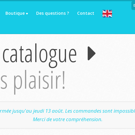
Boutique
Des questions ?
Contact
 catalogue
 plaisir!
ermée jusqu'au jeudi 13 août. Les commandes sont impossible
Merci de votre compréhension.