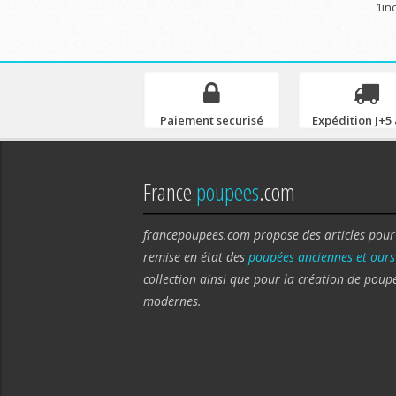
1in
Paiement securisé
Expédition J+5 
France
poupees
.com
francepoupees.com propose des articles pour
remise en état des
poupées anciennes et ours
collection ainsi que pour la création de poup
modernes.