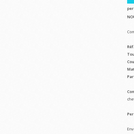
per
NO
Com
Réf.
Tou
Cou
Mat
Par
Con
chev
Per
Env