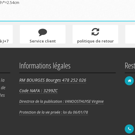
ch*=2.54cm
à J+7
Service client
politique de retour
Informations légales
Res
 la
RM BOURGES Bourges 478 252 026
de
Code NAFA : 3299ZC
FRA
ées
58 
Directrice de la publication : VANOOSTHUYSE Virginie
Rég
Protection de la vie privée : loi du 06/01/78
180