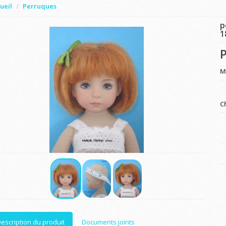
ueil
Perruques
p
1
P
M
C
escription du produit
Documents joints