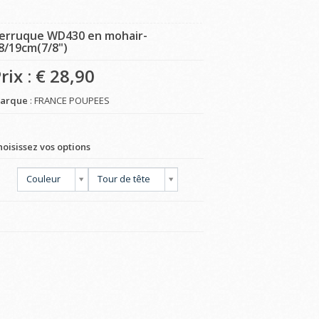
erruque WD430 en mohair-
8/19cm(7/8")
rix : €
28,90
arque
: FRANCE POUPEES
hoisissez vos options
Couleur
Tour de tête