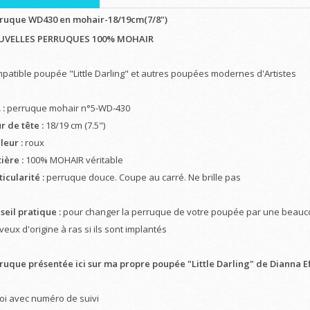
ruque WD430 en mohair-18/19cm(7/8")
UVELLES PERRUQUES 100% MOHAIR
patible poupée "Little Darling" et autres poupées modernes d'Artistes
 :
perruque mohair n°5-WD-430
r de tête :
18/19 cm (7.5")
leur :
roux
ière :
100% MOHAIR véritable
ticularité :
perruque douce. Coupe au carré. Ne brille pas
seil pratique :
pour changer la perruque de votre poupée par une beaucou
eux d'origine à ras si ils sont implantés
ruque présentée ici sur ma propre poupée "Little Darling" de Dianna E
oi avec numéro de suivi