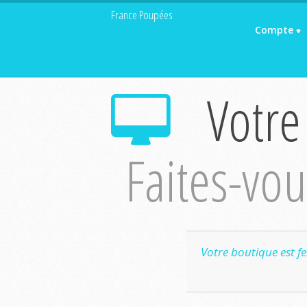
France Poupées
Compte
Votre
Faites-vous
Votre boutique est f