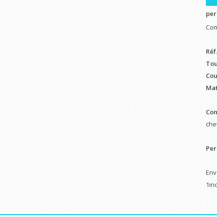
per
Com
Réf
Tou
Cou
Mat
Con
chev
Per
Env
1in