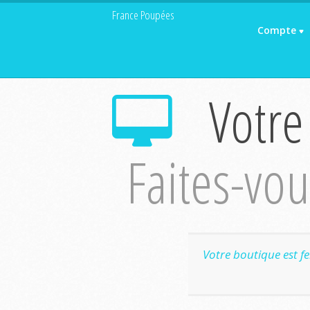
France Poupées
Compte
Votre
Faites-vous
Votre boutique est f