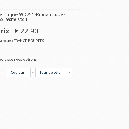
erruque WD751-Romantique-
8/19cm(7/8")
rix : €
22,90
arque
: FRANCE POUPEES
hoisissez vos options
Couleur
Tour de tête