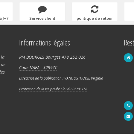
à J+7
Service client
politique de retour
Informations légales
Res
 la
RM BOURGES Bourges 478 252 026
de
Code NAFA : 3299ZC
FRA
ées
58 
Directrice de la publication : VANOOSTHUYSE Virginie
Rég
Protection de la vie privée : loi du 06/01/78
180