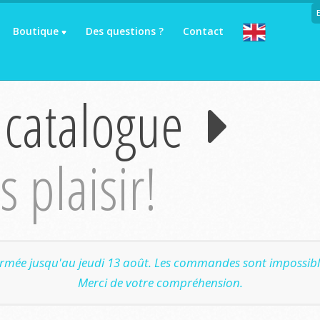
Boutique
Des questions ?
Contact
 catalogue
 plaisir!
ermée jusqu'au jeudi 13 août. Les commandes sont impossible
Merci de votre compréhension.