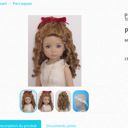
ueil
Perruques
p
1
P
M
C
escription du produit
Documents joints