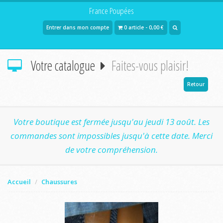
France Poupées
Entrer dans mon compte
0 article - 0,00 €
Votre catalogue
Faites-vous plaisir!
Retour
Votre boutique est fermée jusqu'au jeudi 13 août. Les
commandes sont impossibles jusqu'à cette date. Merci
de votre compréhension.
Accueil
Chaussures