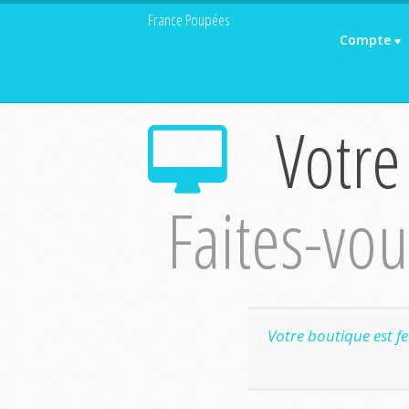
France Poupées
Compte
Votre
Faites-vous
Votre boutique est f