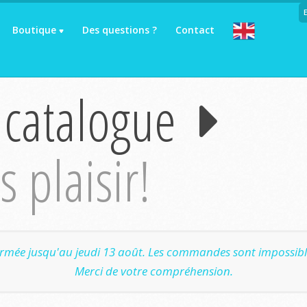
Boutique
Des questions ?
Contact
 catalogue
 plaisir!
ermée jusqu'au jeudi 13 août. Les commandes sont impossible
Merci de votre compréhension.