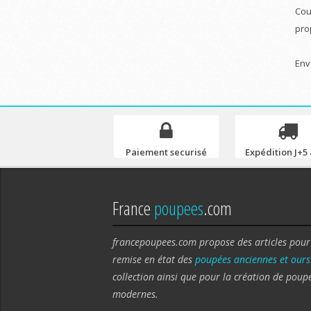
Cou
pro
Env
Paiement securisé
Expédition J+5 
France
poupees
.com
francepoupees.com propose des articles pour
remise en état des
poupées anciennes et ours
collection ainsi que pour la création de poup
modernes.