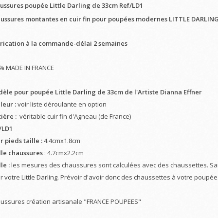
ussures poupée Little Darling de 33cm Ref/LD1
ussures montantes en cuir fin pour poupées modernes LITTLE DARLING 
rication à la commande-délai 2 semaines
% MADE IN FRANCE
èle pour poupée Little Darling
de 33cm
de l'Artiste Dianna Effner
leur :
voir liste déroulante en option
ière :
véritable cuir fin d'Agneau (de France)
/LD1
 pieds taille :
4.4cmx1.8cm
lle chaussures
: 4.7cmx2.2cm
le :
les mesures des chaussures sont calculées avec des chaussettes. Sa
r votre Little Darling. Prévoir d'avoir donc des chaussettes à votre poupée
ussures création artisanale "FRANCE POUPEES"