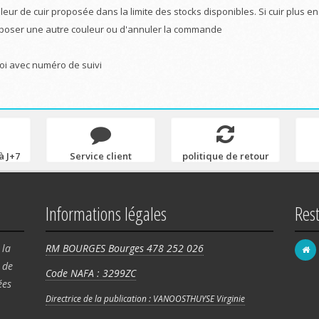
leur de cuir proposée dans la limite des stocks disponibles. Si cuir plus e
poser une autre couleur ou d'annuler la commande
oi avec numéro de suivi
à J+7
Service client
politique de retour
Informations légales
Res
 la
RM BOURGES Bourges 478 252 026
de
Code NAFA : 3299ZC
FRA
ées
58 
Directrice de la publication : VANOOSTHUYSE Virginie
Rég