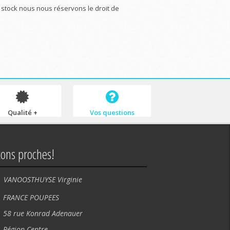
n stock nous nous réservons le droit de
Qualité +
Vos questions
tons proches!
VANOOSTHUYSE Virginie
NCE POUPEES
rue Konrad Adenauer
ion Centre