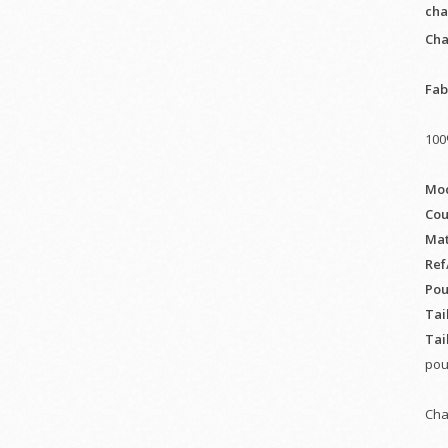
cha
Cha
Fab
100
Mod
Cou
Mat
Ref
Pour
Tai
Tail
pou
Cha