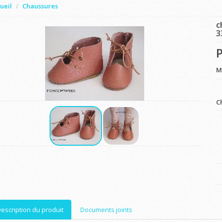
ueil
Chaussures
c
3
P
M
C
escription du produit
Documents joints