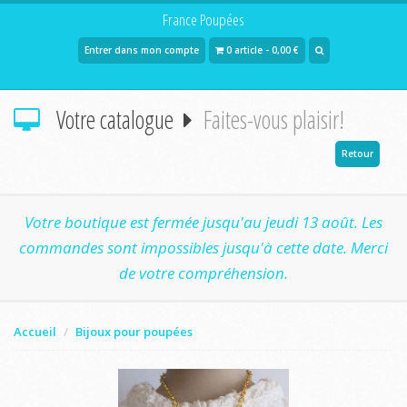
France Poupées
Entrer dans mon compte
0 article - 0,00 €
Votre catalogue
Faites-vous plaisir!
Retour
Votre boutique est fermée jusqu'au jeudi 13 août. Les
commandes sont impossibles jusqu'à cette date. Merci
de votre compréhension.
Accueil
Bijoux pour poupées