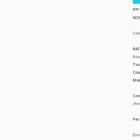
per
NO
Com
Réf.
bou
Tou
Cou
Mat
Con
chev
Per
Env