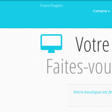
France Poupées
Compte
Votre
Faites-vous
Votre boutique est f