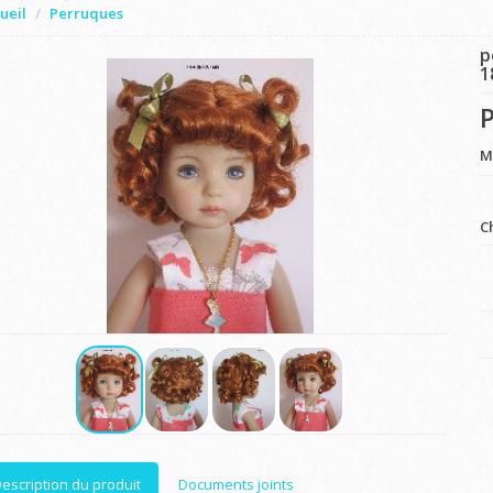
ueil
Perruques
p
1
P
M
C
escription du produit
Documents joints