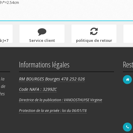
ch*=2.54cm
à J+7
Service client
politique de retour
Informations légales
Res
 la
RM BOURGES Bourges 478 252 026
de
Code NAFA : 3299ZC
FRA
ées
58 
Directrice de la publication : VANOOSTHUYSE Virginie
Rég
Protection de la vie privée : loi du 06/01/78
180