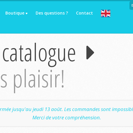
Boutique
Des questions ?
Contact
 catalogue
 plaisir!
ermée jusqu'au jeudi 13 août. Les commandes sont impossible
Merci de votre compréhension.