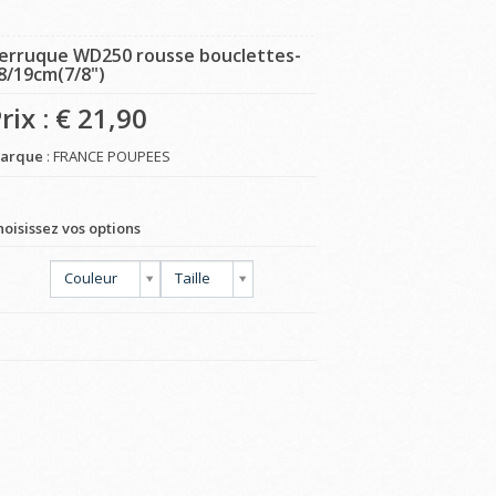
erruque WD250 rousse bouclettes-
8/19cm(7/8")
rix : €
21,90
arque
: FRANCE POUPEES
hoisissez vos options
Couleur
Taille