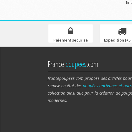
1in
Paiement securisé
Expédition J+5 
France
poupees
.com
francepoupees.com propose des articles pour
remise en état des
poupées anciennes et ours
collection ainsi que pour la création de poup
modernes.