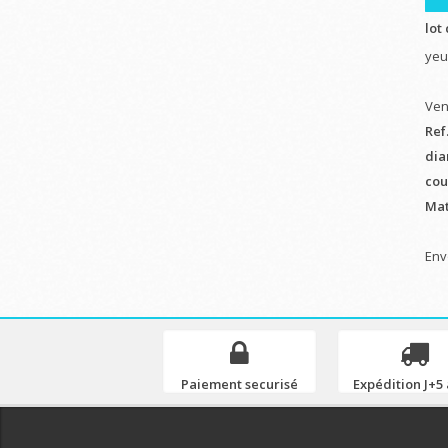
lot
yeu
Ven
Ref.
dia
coul
Mat
Env
Paiement securisé
Expédition J+5 