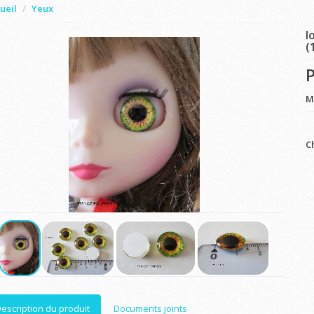
ueil
Yeux
l
(
P
M
C
escription du produit
Documents joints