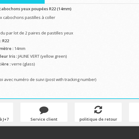
 cabochons yeux poupées R22 (14mm)
x cabochons pastilles à coller
du par lot de 2 paires de pastilles yeux
: R22
mètre :
14mm
eur Iris :
JAUNE VERT (yellow green)
ière :
verre (glass)
oi avec numéro de suivi (post with tracking number)
à J+7
Service client
politique de retour