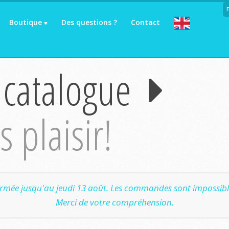
Boutique
Des questions ?
Contact
 catalogue
 plaisir!
ermée jusqu'au jeudi 13 août. Les commandes sont impossible
Merci de votre compréhension.