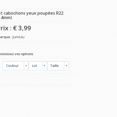
ot cabochons yeux poupées R22
14mm)
rix : €
3,99
arque
: Jumeau
hoisissez vos options
Couleur
Lot
Taille