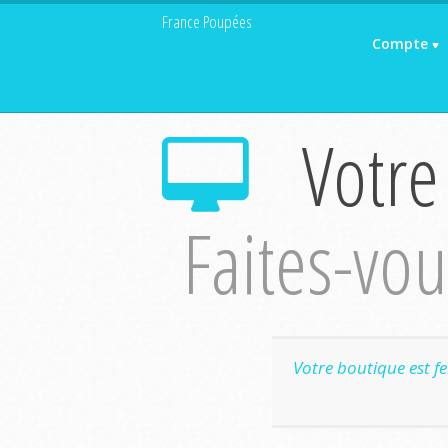
France Poupées
Compte
Votre
Faites-vous
Votre boutique est f